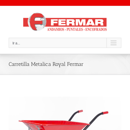
Saltar
al
contenido
Ir a...
Carretilla Metalica Royal Fermar