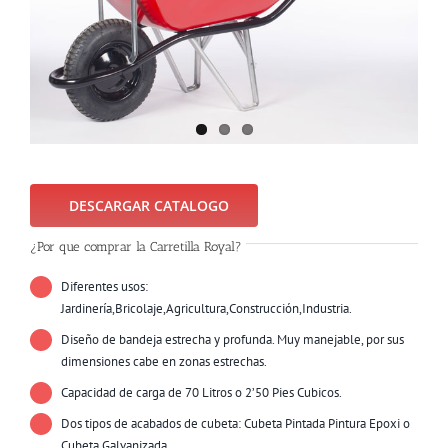
DESCARGAR CATALOGO
¿Por que comprar la Carretilla Royal?
Diferentes usos:
Jardinería,Bricolaje,Agricultura,Construcción,Industria.
Diseño de bandeja estrecha y profunda. Muy manejable, por sus
dimensiones cabe en zonas estrechas.
Capacidad de carga de 70 Litros o 2’50 Pies Cubicos.
Dos tipos de acabados de cubeta: Cubeta Pintada Pintura Epoxi o
Cubeta Galvanizada.