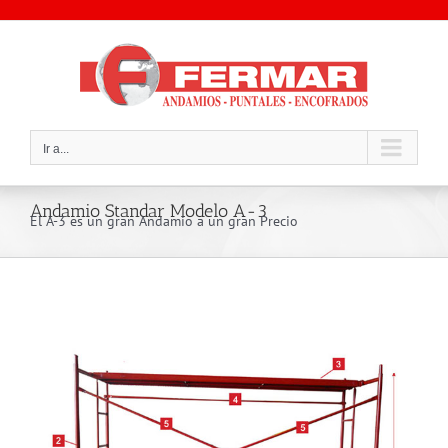
Saltar
al
contenido
Ir a...
Andamio Standar Modelo A-3
El A-3 es un gran Andamio a un gran Precio