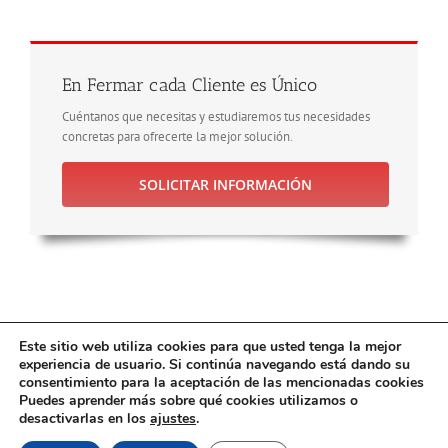
En Fermar cada Cliente es Único
Cuéntanos que necesitas y estudiaremos tus necesidades
concretas para ofrecerte la mejor solución.
SOLICITAR INFORMACIÓN
Este sitio web utiliza cookies para que usted tenga la mejor
experiencia de usuario. Si continúa navegando está dando su
consentimiento para la aceptación de las mencionadas cookies
Fermar S.A Calle E , Nº80 , Poligono Industrial Malpica, 50016 Zaragoza |
Puedes aprender más sobre qué cookies utilizamos o
+34 976 457 000 | Copyright 2025 FERMAR S.A |Todos los derechos
desactivarlas en los
ajustes
.
reservados| Prohibida Reproducción Total o Parcial Sin Autorización
Previa|
Aviso Legal
| |Acceso a la
Política de Privacidad
| |Acceso a la
Política