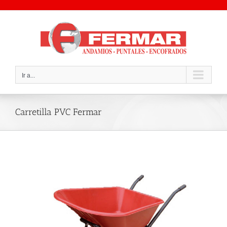
Saltar
al
contenido
Ir a...
Carretilla PVC Fermar